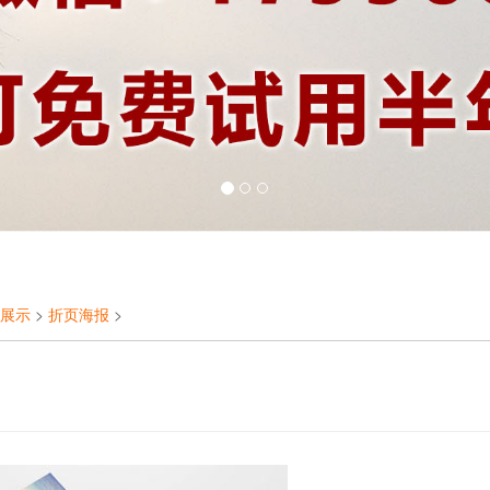
展示
>
折页海报
>